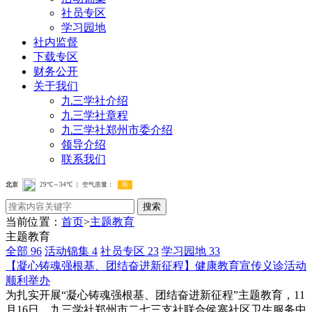
社员专区
学习园地
社内监督
下载专区
财务公开
关于我们
九三学社介绍
九三学社章程
九三学社郑州市委介绍
领导介绍
联系我们
搜索
当前位置：
首页
>
主题教育
主题教育
全部
96
活动锦集
4
社员专区
23
学习园地
33
【凝心铸魂强根基、团结奋进新征程】健康教育宣传义诊活动
顺利举办
为扎实开展“凝心铸魂强根基、团结奋进新征程”主题教育，11
月16日，九三学社郑州市二七三支社联合侯寨社区卫生服务中