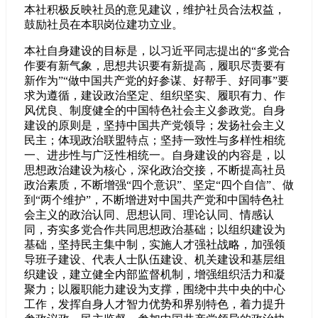
本社积极反映社员的意见建议，维护社员合法权益，
鼓励社员在本职岗位建功立业。
本社自身建设的目标是，以习近平同志提出的“多党合
作要有新气象，思想共识要有新提高，履职尽责要有
新作为”“做中国共产党的好参谋、好帮手、好同事”要
求为遵循，建设政治坚定、组织坚实、履职有力、作
风优良、制度健全的中国特色社会主义参政党。自身
建设的原则是，坚持中国共产党领导；发扬社会主义
民主；体现政治联盟特点；坚持一致性与多样性相统
一、进步性与广泛性相统一。自身建设的内容是，以
思想政治建设为核心，深化政治交接，不断提高社员
政治素质，不断增强“四个意识”、坚定“四个自信”、做
到“两个维护”，不断增进对中国共产党和中国特色社
会主义的政治认同、思想认同、理论认同、情感认
同，夯实多党合作共同思想政治基础；以组织建设为
基础，坚持民主集中制，实施人才强社战略，加强领
导班子建设、代表人士队伍建设、机关建设和基层组
织建设，建立健全内部监督机制，增强组织活力和凝
聚力；以履职能力建设为支撑，围绕中共中央的中心
工作，发挥自身人才智力优势和界别特色，着力提升