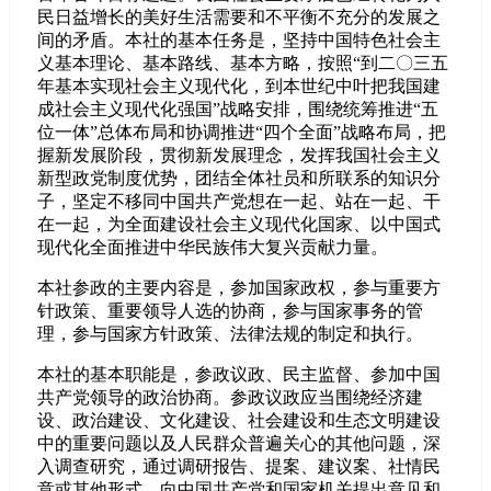
民日益增长的美好生活需要和不平衡不充分的发展之
间的矛盾。本社的基本任务是，坚持中国特色社会主
义基本理论、基本路线、基本方略，按照“到二〇三五
年基本实现社会主义现代化，到本世纪中叶把我国建
成社会主义现代化强国”战略安排，围绕统筹推进“五
位一体”总体布局和协调推进“四个全面”战略布局，把
握新发展阶段，贯彻新发展理念，发挥我国社会主义
新型政党制度优势，团结全体社员和所联系的知识分
子，坚定不移同中国共产党想在一起、站在一起、干
在一起，为全面建设社会主义现代化国家、以中国式
现代化全面推进中华民族伟大复兴贡献力量。
本社参政的主要内容是，参加国家政权，参与重要方
针政策、重要领导人选的协商，参与国家事务的管
理，参与国家方针政策、法律法规的制定和执行。
本社的基本职能是，参政议政、民主监督、参加中国
共产党领导的政治协商。参政议政应当围绕经济建
设、政治建设、文化建设、社会建设和生态文明建设
中的重要问题以及人民群众普遍关心的其他问题，深
入调查研究，通过调研报告、提案、建议案、社情民
意或其他形式，向中国共产党和国家机关提出意见和