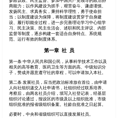
参政议政、民主监督、参加中国共产党领导的政治协
商能力；以作风建设为抓手，艰苦奋斗、谦虚谨慎、
发扬民主、求真务实，秉持科学理性，勇于使命担
当；以制度建设为保障，将制度建设贯穿于自身建
设、履行职能全过程，进一步完善理论学习中心组学
习、民主决策、民主生活会、述职和民主评议、内部
监督等制度，逐步构建一套适合自身特点、系统规
范、运行有效的制度体系。
第一章 社 员
第一条 中华人民共和国公民，从事科学技术工作以及
相关的高等教育、医药卫生等方面的高、中级知识分
子，赞成并愿意遵守社的章程，可以申请加入本社。
第二条 发展社员，应当把政治标准放在首位，由申请
人向社组织递交入社申请书，社组织经过联系培养、
考察后，由两名社员介绍，填写入社登记表，经基层
组织讨论通过，报设区的市级及以上组织批准，市级
组织批准的报省级组织备案。社龄自批准之日起算。
必要时，中央和省级组织可以直接发展社员。