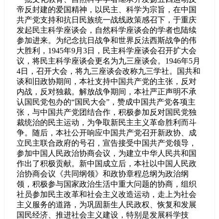
帝反封建的爱国精神，以民主、科学为宗旨，在中国
共产党支持和抗日民族统一战线政策感召下，于重庆
发起民主科学座谈会，自然科学座谈会的学者也陆续
参加进来。为纪念抗日战争和世界反法西斯战争的伟
大胜利，1945年9月3日，民主科学座谈会召开扩大会
议，将民主科学座谈会更名为九三座谈会。1946年5月
4日，召开大会，将九三座谈会改称九三学社。国共和
谈和旧政协期间，本社支持中国共产党的主张，反对
内战，反对独裁。解放战争期间，本社严正声明不承
认国民党包办的“国民大会”，赞成中国共产党各项主
张，与中国共产党团结合作，积极参加反对国民党独
裁统治的民主运动，为争取新民主主义革命胜利而斗
争。随后，本社公开响应中国共产党召开新政协、成
立民主联合政府的号召，宣告接受中国共产党领导，
参加中国人民政治协商会议，为建立中华人民共和国
作出了积极贡献。新中国成立后，本社以中国人民政
治协商会议《共同纲领》和政协章程总纲为政治纲
领，积极参与国家政治生活中重大问题的协商，组织
社员参加民主改革和社会主义改造运动，走上为社会
主义服务的道路，为巩固新生人民政权、恢复和发展
国民经济、推进社会主义建设，特别是发展科学技