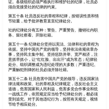
证。各级组织必须严格执行和维护社的纪律，社员必
须自觉接受社的纪律的约束。
第五十条 社员违反社的章程和纪律，按错误性质和情
节轻重，给予批评教育直至纪律处分。
社的纪律处分有五种：警告、严重警告、撤销社内职
务、留社察看、开除社籍。
第五十一条 纪律处分坚持以宪法、法律和社的章程为
依据。坚持中国共产党的领导，坚持依法依规依章办
事，坚持民主集中制。坚持惩防并举、宽严相济，注
意抓早抓小，让“红红脸、出出汗”成为常态；纪律轻
处分、组织调整成为违纪处理的大多数；严重违纪、
严重触犯刑律的社员必须开除社籍。
第五十二条 社员危害中国共产党的领导，违反国家法
律法规和政策、社的章程及纪律规定，违反社会主义
道德，危害国家和人民利益，危害多党合作事业和统
一战线工作，依照规定应当给予纪律处分的，都必须
受到追究。对于其他违纪行为，按照有关规定，视情
节给予相应处分。