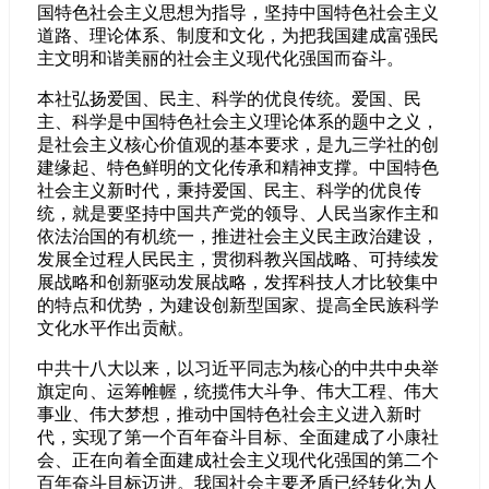
国特色社会主义思想为指导，坚持中国特色社会主义
道路、理论体系、制度和文化，为把我国建成富强民
主文明和谐美丽的社会主义现代化强国而奋斗。
本社弘扬爱国、民主、科学的优良传统。爱国、民
主、科学是中国特色社会主义理论体系的题中之义，
是社会主义核心价值观的基本要求，是九三学社的创
建缘起、特色鲜明的文化传承和精神支撑。中国特色
社会主义新时代，秉持爱国、民主、科学的优良传
统，就是要坚持中国共产党的领导、人民当家作主和
依法治国的有机统一，推进社会主义民主政治建设，
发展全过程人民民主，贯彻科教兴国战略、可持续发
展战略和创新驱动发展战略，发挥科技人才比较集中
的特点和优势，为建设创新型国家、提高全民族科学
文化水平作出贡献。
中共十八大以来，以习近平同志为核心的中共中央举
旗定向、运筹帷幄，统揽伟大斗争、伟大工程、伟大
事业、伟大梦想，推动中国特色社会主义进入新时
代，实现了第一个百年奋斗目标、全面建成了小康社
会、正在向着全面建成社会主义现代化强国的第二个
百年奋斗目标迈进。我国社会主要矛盾已经转化为人